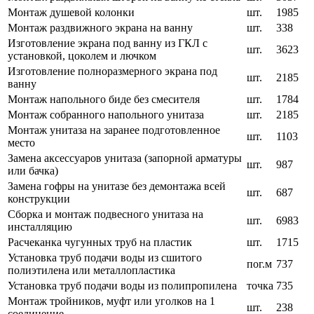
Монтаж душевой колонки
шт.
1985
Монтаж раздвижного экрана на ванну
шт.
338
Изготовление экрана под ванну из ГКЛ с
шт.
3623
установкой, цоколем и лючком
Изготовление полноразмерного экрана под
шт.
2185
ванну
Монтаж напольного биде без смесителя
шт.
1784
Монтаж собранного напольного унитаза
шт.
2185
Монтаж унитаза на заранее подготовленное
шт.
1103
место
Замена аксессуаров унитаза (запорной арматуры
шт.
987
или бачка)
Замена гофры на унитазе без демонтажа всей
шт.
687
конструкции
Сборка и монтаж подвесного унитаза на
шт.
6983
инсталляцию
Расчеканка чугунных труб на пластик
шт.
1715
Установка труб подачи воды из сшитого
пог.м
737
полиэтилена или металлопластика
Установка труб подачи воды из полипропилена
точка
735
Монтаж тройников, муфт или уголков на 1
шт.
238
соединение