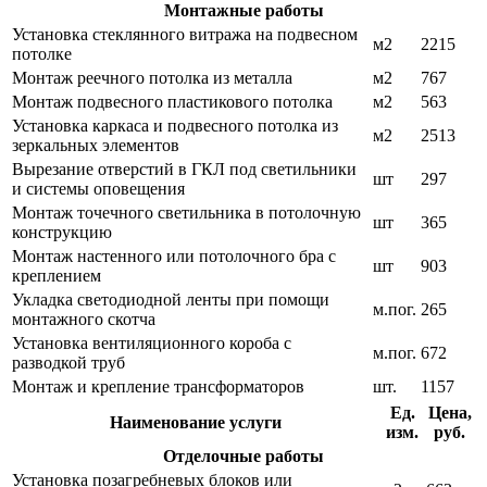
Монтажные работы
Установка стеклянного витража на подвесном
м2
2215
потолке
Монтаж реечного потолка из металла
м2
767
Монтаж подвесного пластикового потолка
м2
563
Установка каркаса и подвесного потолка из
м2
2513
зеркальных элементов
Вырезание отверстий в ГКЛ под светильники
шт
297
и системы оповещения
Монтаж точечного светильника в потолочную
шт
365
конструкцию
Монтаж настенного или потолочного бра с
шт
903
креплением
Укладка светодиодной ленты при помощи
м.пог.
265
монтажного скотча
Установка вентиляционного короба с
м.пог.
672
разводкой труб
Монтаж и крепление трансформаторов
шт.
1157
Ед.
Цена,
Наименование услуги
изм.
руб.
Отделочные работы
Установка позагребневых блоков или