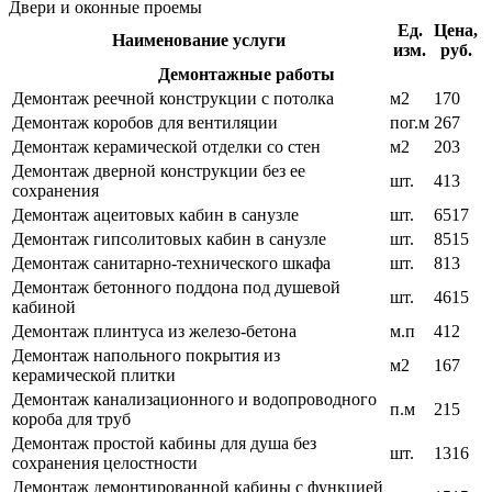
Двери и оконные проемы
Ед.
Цена,
Наименование услуги
изм.
руб.
Демонтажные работы
Демонтаж реечной конструкции с потолка
м2
170
Демонтаж коробов для вентиляции
пог.м
267
Демонтаж керамической отделки со стен
м2
203
Демонтаж дверной конструкции без ее
шт.
413
сохранения
Демонтаж ацеитовых кабин в санузле
шт.
6517
Демонтаж гипсолитовых кабин в санузле
шт.
8515
Демонтаж санитарно-технического шкафа
шт.
813
Демонтаж бетонного поддона под душевой
шт.
4615
кабиной
Демонтаж плинтуса из железо-бетона
м.п
412
Демонтаж напольного покрытия из
м2
167
керамической плитки
Демонтаж канализационного и водопроводного
п.м
215
короба для труб
Демонтаж простой кабины для душа без
шт.
1316
сохранения целостности
Демонтаж демонтированной кабины с функцией