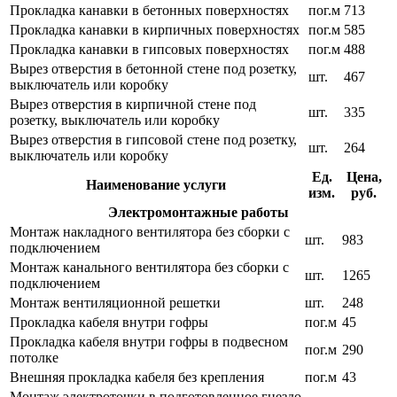
Прокладка канавки в бетонных поверхностях
пог.м
713
Прокладка канавки в кирпичных поверхностях
пог.м
585
Прокладка канавки в гипсовых поверхностях
пог.м
488
Вырез отверстия в бетонной стене под розетку,
шт.
467
выключатель или коробку
Вырез отверстия в кирпичной стене под
шт.
335
розетку, выключатель или коробку
Вырез отверстия в гипсовой стене под розетку,
шт.
264
выключатель или коробку
Ед.
Цена,
Наименование услуги
изм.
руб.
Электромонтажные работы
Монтаж накладного вентилятора без сборки с
шт.
983
подключением
Монтаж канального вентилятора без сборки с
шт.
1265
подключением
Монтаж вентиляционной решетки
шт.
248
Прокладка кабеля внутри гофры
пог.м
45
Прокладка кабеля внутри гофры в подвесном
пог.м
290
потолке
Внешняя прокладка кабеля без крепления
пог.м
43
Монтаж электроточки в подготовленное гнездо