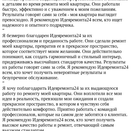
к деталям во время ремонта моей квартиры. Они работали
быстро, эффективно и с уважением к моим пожеланиям.
Результаты говорят сами за себя - моя квартира выглядит
превосходно. Я рекомендую Идеяремонта24 всем, кто ищет
надежного и опытного подрядчика.
“
Я безмерно благодарен Идеяремонта24 за их
профессионализм и преданность работе. Они сделали ремонт
моей квартиры, превратив ее в прекрасное пространство,
которое соответствует моим желаниям. Они действительно
понимают, как создать гармоничный и стильный интерьер,
придерживаясь высочайших стандартов качества. Результаты
их работы говорят сами за себя. Я рекомендую Идеяремонта24
всем, кто хочет получить невероятные результаты и
безупречное обслуживание.
“
Я хочу поблагодарить Идеяремонта24 за их выдающуюся
работу по ремонту моей квартиры. Они воплотили все мои
идеи в реальность, превзошли мои ожидания и создали
прекрасное пространство, в котором я чувствую себя
действительно комфортно. Приятно работать с командой
профессионалов, которые на самом деле заботятся о клиентах.
Я рекомендую Идеяремонта24 всем, кто хочет получить
высокое качество работы и ремонт, отвечающий самым
высоким стандартам.