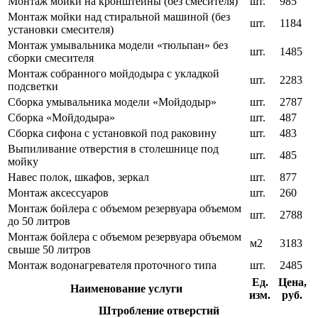
Монтаж мойки на кронштейны (без смесителя)
шт.
985
Монтаж мойки над стиральной машиной (без
шт.
1184
установки смесителя)
Монтаж умывальника модели «тюльпан» без
шт.
1485
сборки смесителя
Монтаж собранного мойдодыра с укладкой
шт.
2283
подсветки
Сборка умывальника модели «Мойдодыр»
шт.
2787
Сборка «Мойдодыра»
шт.
487
Сборка сифона с установкой под раковину
шт.
483
Выпиливание отверстия в столешнице под
шт.
485
мойку
Навес полок, шкафов, зеркал
шт.
877
Монтаж аксессуаров
шт.
260
Монтаж бойлера с объемом резервуара объемом
шт.
2788
до 50 литров
Монтаж бойлера с объемом резервуара объемом
м2
3183
свыше 50 литров
Монтаж водонагревателя проточного типа
шт.
2485
Ед.
Цена,
Наименование услуги
изм.
руб.
Штробление отверстий