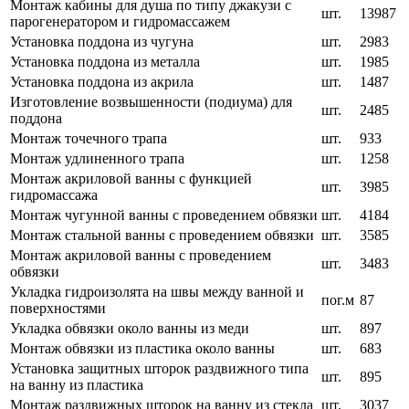
Монтаж кабины для душа по типу джакузи с
шт.
13987
парогенератором и гидромассажем
Установка поддона из чугуна
шт.
2983
Установка поддона из металла
шт.
1985
Установка поддона из акрила
шт.
1487
Изготовление возвышенности (подиума) для
шт.
2485
поддона
Монтаж точечного трапа
шт.
933
Монтаж удлиненного трапа
шт.
1258
Монтаж акриловой ванны с функцией
шт.
3985
гидромассажа
Монтаж чугунной ванны с проведением обвязки
шт.
4184
Монтаж стальной ванны с проведением обвязки
шт.
3585
Монтаж акриловой ванны с проведением
шт.
3483
обвязки
Укладка гидроизолята на швы между ванной и
пог.м
87
поверхностями
Укладка обвязки около ванны из меди
шт.
897
Монтаж обвязки из пластика около ванны
шт.
683
Установка защитных шторок раздвижного типа
шт.
895
на ванну из пластика
Монтаж раздвижных шторок на ванну из стекла
шт.
3037