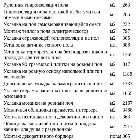
Рулонная гидроизоляция пола
м2
263
Гидроизоляция пола мастикой из битума или
м2
265
обмазочными смесями
Укладка на пол самовыравнивающейся смеси
м2
232
Монтаж теплого пола (электрического)
м2
797
Укладка отражающей теплоизоляции на пол
м2
305
Установка датчика теплого пола
шт.
886
Установка терморегулятора без подрозетников и
шт.
1265
проводов для теплого пола
Укладка 90-граммовой плитки на ровный пол
м2
817
Укладка на ровную основу напольной плитки
м2
1188
«елочкой»
Диагональная укладка керамогранитных плит
м2
1333
Укладка керамогранитных плит на выровненное
м2
1055
основание
Укладка мозаики на ровный пол
м2
2167
Мозаичная облицовка предметов интерьера
м2
3468
Монтаж нестандартного декоративного панно
шт.
363
Облицовка мозаикой или плиткой поддона
м2
2517
кабины для душа с разуклонкой
Монтаж декоративного бордюра
пог.м
365