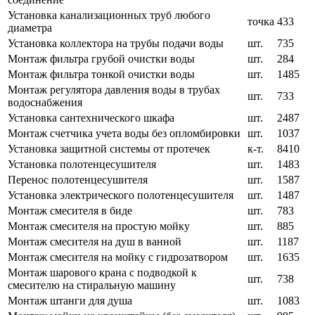
Установка канализационных труб любого
точка
433
диаметра
Установка коллектора на трубы подачи воды
шт.
735
Монтаж фильтра грубой очистки воды
шт.
284
Монтаж фильтра тонкой очистки воды
шт.
1485
Монтаж регулятора давления воды в трубах
шт.
733
водоснабжения
Установка сантехнического шкафа
шт.
2487
Монтаж счетчика учета воды без опломбировки
шт.
1037
Установка защитной системы от протечек
к-т.
8410
Установка полотенцесушителя
шт.
1483
Перенос полотенцесушителя
шт.
1587
Установка электрического полотенцесушителя
шт.
1487
Монтаж смесителя в биде
шт.
783
Монтаж смесителя на простую мойку
шт.
885
Монтаж смесителя на душ в ванной
шт.
1187
Монтаж смесителя на мойку с гидрозатвором
шт.
1635
Монтаж шарового крана с подводкой к
шт.
738
смесителю на стиральную машину
Монтаж штанги для душа
шт.
1083