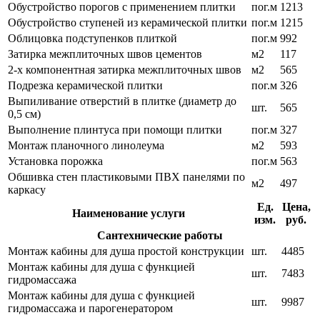
Обустройство порогов с применением плитки
пог.м
1213
Обустройство ступеней из керамической плитки
пог.м
1215
Облицовка подступенков плиткой
пог.м
992
Затирка межплиточных швов цементов
м2
117
2-х компонентная затирка межплиточных швов
м2
565
Подрезка керамической плитки
пог.м
326
Выпиливание отверстий в плитке (диаметр до
шт.
565
0,5 см)
Выполнение плинтуса при помощи плитки
пог.м
327
Монтаж планочного линолеума
м2
593
Установка порожка
пог.м
563
Обшивка стен пластиковыми ПВХ панелями по
м2
497
каркасу
Ед.
Цена,
Наименование услуги
изм.
руб.
Сантехнические работы
Монтаж кабины для душа простой конструкции
шт.
4485
Монтаж кабины для душа с функцией
шт.
7483
гидромассажа
Монтаж кабины для душа с функцией
шт.
9987
гидромассажа и парогенератором