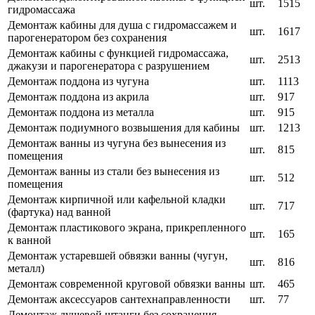
шт.
1515
гидромассажа
Демонтаж кабины для душа с гидромассажем и
шт.
1617
парогенератором без сохранения
Демонтаж кабины с функцией гидромассажа,
шт.
2513
джакузи и парогенератора с разрушением
Демонтаж поддона из чугуна
шт.
1113
Демонтаж поддона из акрила
шт.
917
Демонтаж поддона из металла
шт.
915
Демонтаж подиумного возвышения для кабины
шт.
1213
Демонтаж ванны из чугуна без вынесения из
шт.
815
помещения
Демонтаж ванны из стали без вынесения из
шт.
512
помещения
Демонтаж кирпичной или кафельной кладки
шт.
717
(фартука) над ванной
Демонтаж пластикового экрана, прикрепленного
шт.
165
к ванной
Демонтаж устаревшей обвязки ванны (чугун,
шт.
816
металл)
Демонтаж современной круговой обвязки ванны
шт.
465
Демонтаж аксессуаров сантехнаправленности
шт.
77
Демонтаж душевой штанги без сохранения