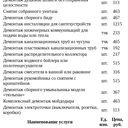
шт.
113
целостности
Снятие собранного унитаза
шт.
463
Демонтаж сборного биде
шт.
467
Демонтаж инсталляции для сантехустройств
шт.
1215
Демонтаж инженерных коммуникаций для
тчк
233
подачи воды или тепла
Демонтаж канализационных труб из чугуна
тчк
465
Демонтаж пластиковых канализационных труб
тчк
192
Демонтаж распределительного коллектора
шт.
217
Демонтаж водяного бойлера или
шт.
515
полотенцесушителя
Демонтаж смесителя в ванной или раковине
шт.
316
Демонтаж рукомойника со снятием с
шт.
515
кронштейнов
Демонтаж сборного умывальника модели
шт.
367
«тюльпан»
Комплексный демонтаж мойдодыра
шт.
463
Демонтаж электроточки (выключателя, розетки,
шт.
113
коробки)
Ед.
Цена,
Наименование услуги
изм.
руб.