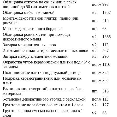
Облицовка откосов на окнах или в арках
пог.м
998
шириной до 50 сантиметров плиткой
Облицовка мебели мозаикой
м2
1767
Монтаж декоративной плитки, панно или
шт.
515
рисунка
Монтаж декоративного бордюра
шт.
63
Облицовка ровных стен при помощи
м2
1365
декоративного камня
Затирка межплиточных швов
м2
112
2-х компонентная затирка межплиточных швов
м2
567
Затирка между элементами мозаики
м3
290
Обработка углов керамической плитки под 45° с
пог.м
1116
запилом
Подпиливание плитки под нужный размер
пог.м
325
Подрезка керамогранитных или мозаичных
пог.м
392
плит
Выпиливание отверстий в плитке из любого
шт.
313
материала
Установка декоративного уголка с раскладкой
пог.м
113
Грунтование пола бетоноконтактом в 1 слой
м2
127
Грунтовка пола смесью на основе акрила в 1
м2
65
слой