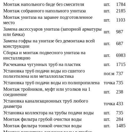
Монтаж напольного биде без смесителя
шт.
1784
Монтаж собранного напольного унитаза
шт.
2185
Монтаж унитаза на заранее подготовленное
шт.
1103
место
Замена аксессуаров унитаза (запорной арматуры
шт.
987
или бачка)
Замена гофры на унитазе без демонтажа всей
шт.
687
конструкции
Сборка и монтаж подвесного унитаза на
шт.
6983
инсталляцию
Расчеканка чугунных труб на пластик
шт.
1715
Установка труб подачи воды из сшитого
пог.м
737
полиэтилена или металлопластика
Установка труб подачи воды из полипропилена
точка
735
Монтаж тройников, муфт или уголков на 1
шт.
238
соединение
Установка канализационных труб любого
точка
433
диаметра
Установка коллектора на трубы подачи воды
шт.
735
Монтаж фильтра грубой очистки воды
шт.
284
Монтаж фильтра тонкой очистки воды
шт.
1485