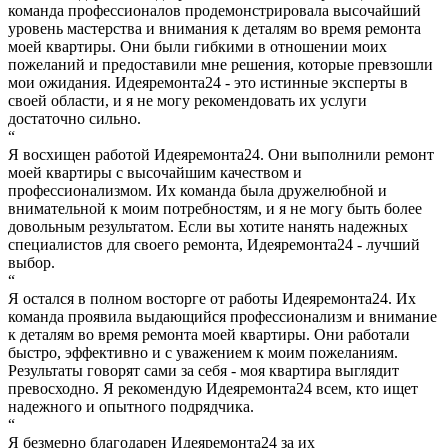
команда профессионалов продемонстрировала высочайший
уровень мастерства и внимания к деталям во время ремонта
моей квартиры. Они были гибкими в отношении моих
пожеланий и предоставили мне решения, которые превзошли
мои ожидания. Идеяремонта24 - это истинные эксперты в
своей области, и я не могу рекомендовать их услуги
достаточно сильно.
“
Я восхищен работой Идеяремонта24. Они выполнили ремонт
моей квартиры с высочайшим качеством и
профессионализмом. Их команда была дружелюбной и
внимательной к моим потребностям, и я не могу быть более
довольным результатом. Если вы хотите нанять надежных
специалистов для своего ремонта, Идеяремонта24 - лучший
выбор.
“
Я остался в полном восторге от работы Идеяремонта24. Их
команда проявила выдающийся профессионализм и внимание
к деталям во время ремонта моей квартиры. Они работали
быстро, эффективно и с уважением к моим пожеланиям.
Результаты говорят сами за себя - моя квартира выглядит
превосходно. Я рекомендую Идеяремонта24 всем, кто ищет
надежного и опытного подрядчика.
“
Я безмерно благодарен Идеяремонта24 за их