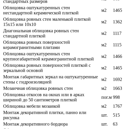
стандартных размеров
Облицовка оштукатуренных стен
м2
1465
нестандартной керамической плиткой
Облицовка ровных стен маленькой плиткой
м2
1362
15х15 или 10х10
Диагональная облицовка ровных стен
м2
1117
стандартной плиткой
Облицовка ровных поверхностей
м2
1115
керамогранитными плитами
Облицовка оштукатуренных стен
м2
1466
крупногабаритной керамогранитной плиткой
Облицовка ровных поверхностей плиткой с
м2
1465
зеркальной основой
Монтаж габаритных зеркал на оштукатуренные
м2
1692
стены с гидроизоляцией
Мозаичная облицовка ровных стен
м2
1663
Облицовка откосов на окнах или в арках
пог.м
998
шириной до 50 сантиметров плиткой
Облицовка мебели мозаикой
м2
1767
Монтаж декоративной плитки, панно или
шт.
515
рисунка
Монтаж декоративного бордюра
шт.
63