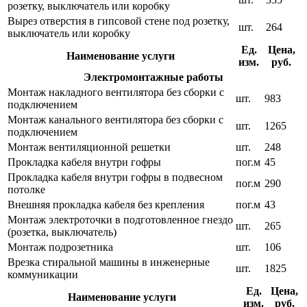
розетку, выключатель или коробку
Вырез отверстия в гипсовой стене под розетку,
шт.
264
выключатель или коробку
Ед.
Цена,
Наименование услуги
изм.
руб.
Электромонтажные работы
Монтаж накладного вентилятора без сборки с
шт.
983
подключением
Монтаж канального вентилятора без сборки с
шт.
1265
подключением
Монтаж вентиляционной решетки
шт.
248
Прокладка кабеля внутри гофры
пог.м
45
Прокладка кабеля внутри гофры в подвесном
пог.м
290
потолке
Внешняя прокладка кабеля без крепления
пог.м
43
Монтаж электроточки в подготовленное гнездо
шт.
265
(розетка, выключатель)
Монтаж подрозетника
шт.
106
Врезка стиральной машины в инженерные
шт.
1825
коммуникации
Ед.
Цена,
Наименование услуги
изм.
руб.