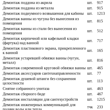
Демонтаж поддона из акрила
шт.
917
Демонтаж поддона из металла
шт.
915
Демонтаж подиумного возвышения для кабины
шт.
1213
Демонтаж ванны из чугуна без вынесения из
шт.
815
помещения
Демонтаж ванны из стали без вынесения из
шт.
512
помещения
Демонтаж кирпичной или кафельной кладки
шт.
717
(фартука) над ванной
Демонтаж пластикового экрана, прикрепленного
шт.
165
к ванной
Демонтаж устаревшей обвязки ванны (чугун,
шт.
816
металл)
Демонтаж современной круговой обвязки ванны
шт.
465
Демонтаж аксессуаров сантехнаправленности
шт.
77
Демонтаж душевой штанги без сохранения
шт.
113
целостности
Снятие собранного унитаза
шт.
463
Демонтаж сборного биде
шт.
467
Демонтаж инсталляции для сантехустройств
шт.
1215
Демонтаж инженерных коммуникаций для
тчк
233
подачи воды или тепла