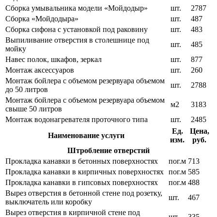
Сборка умывальника модели «Мойдодыр»
шт.
2787
Сборка «Мойдодыра»
шт.
487
Сборка сифона с установкой под раковину
шт.
483
Выпиливание отверстия в столешнице под
шт.
485
мойку
Навес полок, шкафов, зеркал
шт.
877
Монтаж аксессуаров
шт.
260
Монтаж бойлера с объемом резервуара объемом
шт.
2788
до 50 литров
Монтаж бойлера с объемом резервуара объемом
м2
3183
свыше 50 литров
Монтаж водонагревателя проточного типа
шт.
2485
Ед.
Цена,
Наименование услуги
изм.
руб.
Штробление отверстий
Прокладка канавки в бетонных поверхностях
пог.м
713
Прокладка канавки в кирпичных поверхностях
пог.м
585
Прокладка канавки в гипсовых поверхностях
пог.м
488
Вырез отверстия в бетонной стене под розетку,
шт.
467
выключатель или коробку
Вырез отверстия в кирпичной стене под
шт.
335