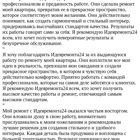
профессионализм и преданность работе. Они сделали ремонт
моей квартиры, превратив ее в прекрасное пространство,
которое соответствует моим желаниям. Они действительно
понимают, как создать гармоничный и стильный интерьер,
придерживаясь высочайших стандартов качества. Результаты
их работы говорят сами за себя. Я рекомендую Идеяремонта24
всем, кто хочет получить невероятные результаты и
безупречное обслуживание.
“
Я хочу поблагодарить Идеяремонта24 за их выдающуюся
работу по ремонту моей квартиры. Они воплотили все мои
идеи в реальность, превзошли мои ожидания и создали
прекрасное пространство, в котором я чувствую себя
действительно комфортно. Приятно работать с командой
профессионалов, которые на самом деле заботятся о клиентах.
Я рекомендую Идеяремонта24 всем, кто хочет получить
высокое качество работы и ремонт, отвечающий самым
высоким стандартам.
“
Мой ремонт с Идеяремонта24 оказался чистым восторгом.
Они вложили душу в свою работу, внимательно
прислушивались к моим пожеланиям и рекомендовали
лучшие решения для создания стильного и удобного
интерьера. Каждая деталь была продумана и воплощена с
большой тщательностью. Результат превзошел все мои