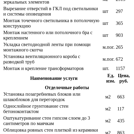
зеркальных элементов
Вырезание отверстий в ГКЛ под светильники
шт
297
и системы оповещения
Монтаж точечного светильника в потолочную
шт
365
конструкцию
Монтаж настенного или потолочного бра с
шт
903
креплением
Укладка светодиодной ленты при помощи
м.пог.
265
монтажного скотча
Установка вентиляционного короба с
м.пог.
672
разводкой труб
Монтаж и крепление трансформаторов
шт.
1157
Ед.
Цена,
Наименование услуги
изм.
руб.
Отделочные работы
Установка позагребневых блоков или
м2
663
шлакоблоков для перегородок
Однослойное грунтование стен
м2
117
бетоноконтактом
Оштукатуривание стен гипсом слоем до 3
м2
435
сантиметров по маячкам
Облицовка ровных стен плиткой из керамики
м2
863