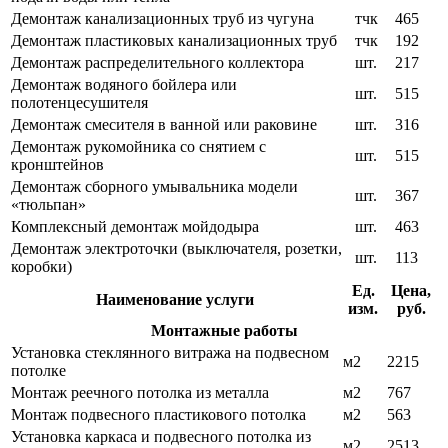
Демонтаж канализационных труб из чугуна
тчк
465
Демонтаж пластиковых канализационных труб
тчк
192
Демонтаж распределительного коллектора
шт.
217
Демонтаж водяного бойлера или
шт.
515
полотенцесушителя
Демонтаж смесителя в ванной или раковине
шт.
316
Демонтаж рукомойника со снятием с
шт.
515
кронштейнов
Демонтаж сборного умывальника модели
шт.
367
«тюльпан»
Комплексный демонтаж мойдодыра
шт.
463
Демонтаж электроточки (выключателя, розетки,
шт.
113
коробки)
Ед.
Цена,
Наименование услуги
изм.
руб.
Монтажные работы
Установка стеклянного витража на подвесном
м2
2215
потолке
Монтаж реечного потолка из металла
м2
767
Монтаж подвесного пластикового потолка
м2
563
Установка каркаса и подвесного потолка из
м2
2513