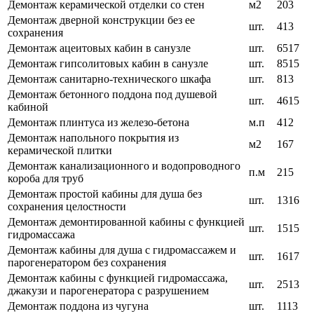
Демонтаж керамической отделки со стен
м2
203
Демонтаж дверной конструкции без ее
шт.
413
сохранения
Демонтаж ацеитовых кабин в санузле
шт.
6517
Демонтаж гипсолитовых кабин в санузле
шт.
8515
Демонтаж санитарно-технического шкафа
шт.
813
Демонтаж бетонного поддона под душевой
шт.
4615
кабиной
Демонтаж плинтуса из железо-бетона
м.п
412
Демонтаж напольного покрытия из
м2
167
керамической плитки
Демонтаж канализационного и водопроводного
п.м
215
короба для труб
Демонтаж простой кабины для душа без
шт.
1316
сохранения целостности
Демонтаж демонтированной кабины с функцией
шт.
1515
гидромассажа
Демонтаж кабины для душа с гидромассажем и
шт.
1617
парогенератором без сохранения
Демонтаж кабины с функцией гидромассажа,
шт.
2513
джакузи и парогенератора с разрушением
Демонтаж поддона из чугуна
шт.
1113