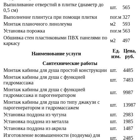
Выпиливание отверстий в плитке (диаметр до
шт.
565
0,5 см)
Выполнение плинтуса при помощи плитки
пог.м
327
Монтаж планочного линолеума
м2
593
Установка порожка
пог.м
563
Обшивка стен пластиковыми ПВХ панелями по
м2
497
каркасу
Ед.
Цена,
Наименование услуги
изм.
руб.
Сантехнические работы
Монтаж кабины для душа простой конструкции
шт.
4485
Монтаж кабины для душа с функцией
шт.
7483
гидромассажа
Монтаж кабины для душа с функцией
шт.
9987
гидромассажа и парогенератором
Монтаж кабины для душа по типу джакузи с
шт.
13987
парогенератором и гидромассажем
Установка поддона из чугуна
шт.
2983
Установка поддона из металла
шт.
1985
Установка поддона из акрила
шт.
1487
Изготовление возвышенности (подиума) для
шт.
2485