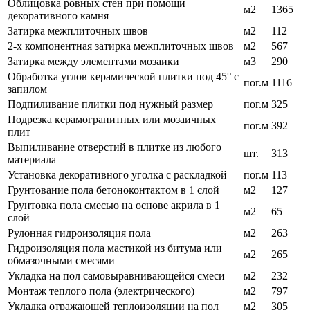
Облицовка ровных стен при помощи
м2
1365
декоративного камня
Затирка межплиточных швов
м2
112
2-х компонентная затирка межплиточных швов
м2
567
Затирка между элементами мозаики
м3
290
Обработка углов керамической плитки под 45° с
пог.м
1116
запилом
Подпиливание плитки под нужный размер
пог.м
325
Подрезка керамогранитных или мозаичных
пог.м
392
плит
Выпиливание отверстий в плитке из любого
шт.
313
материала
Установка декоративного уголка с раскладкой
пог.м
113
Грунтование пола бетоноконтактом в 1 слой
м2
127
Грунтовка пола смесью на основе акрила в 1
м2
65
слой
Рулонная гидроизоляция пола
м2
263
Гидроизоляция пола мастикой из битума или
м2
265
обмазочными смесями
Укладка на пол самовыравнивающейся смеси
м2
232
Монтаж теплого пола (электрического)
м2
797
Укладка отражающей теплоизоляции на пол
м2
305