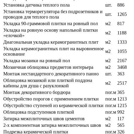
Установка датчика теплого пола
шт.
886
Установка терморегулятора без подрозетников и
шт.
1265
проводов для теплого пола
Укладка 90-граммовой плитки на ровный пол
м2
817
Укладка на ровную основу напольной плитки
м2
1188
«елочкой»
Диагональная укладка керамогранитных плит
м2
1333
Укладка керамогранитных плит на выровненное
м2
1055
основание
Укладка мозаики на ровный пол
м2
2167
Мозаичная облицовка предметов интерьера
м2
3468
Монтаж нестандартного декоративного панно
шт.
363
Облицовка мозаикой или плиткой поддона
м2
2517
кабины для душа с разуклонкой
Монтаж декоративного бордюра
пог.м
365
Обустройство порогов с применением плитки
пог.м
1213
Обустройство ступеней из керамической плитки
пог.м
1215
Облицовка подступенков плиткой
пог.м
992
Затирка межплиточных швов цементов
м2
117
2-х компонентная затирка межплиточных швов
м2
565
Подрезка керамической плитки
пог.м
326