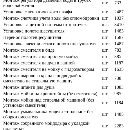
Монтаж регулятора давления воды в трубах
шт.
733
водоснабжения
Установка сантехнического шкафа
шт.
2487
Монтаж счетчика учета воды без опломбировки
шт.
1037
Установка защитной системы от протечек
к-т.
8410
Установка полотенцесушителя
шт.
1483
Перенос полотенцесушителя
шт.
1587
Установка электрического полотенцесушителя
шт.
1487
Монтаж смесителя в биде
шт.
783
Монтаж смесителя на простую мойку
шт.
885
Монтаж смесителя на душ в ванной
шт.
1187
Монтаж смесителя на мойку с гидрозатвором
шт.
1635
Монтаж шарового крана с подводкой к
шт.
738
смесителю на стиральную машину
Монтаж штанги для душа
шт.
1083
Монтаж мойки на кронштейны (без смесителя)
шт.
985
Монтаж мойки над стиральной машиной (без
шт.
1184
установки смесителя)
Монтаж умывальника модели «тюльпан» без
шт.
1485
сборки смесителя
Монтаж собранного мойдодыра с укладкой
шт.
2283
подсветки