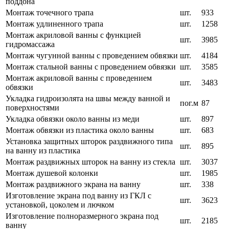
поддона
Монтаж точечного трапа
шт.
933
Монтаж удлиненного трапа
шт.
1258
Монтаж акриловой ванны с функцией
шт.
3985
гидромассажа
Монтаж чугунной ванны с проведением обвязки
шт.
4184
Монтаж стальной ванны с проведением обвязки
шт.
3585
Монтаж акриловой ванны с проведением
шт.
3483
обвязки
Укладка гидроизолята на швы между ванной и
пог.м
87
поверхностями
Укладка обвязки около ванны из меди
шт.
897
Монтаж обвязки из пластика около ванны
шт.
683
Установка защитных шторок раздвижного типа
шт.
895
на ванну из пластика
Монтаж раздвижных шторок на ванну из стекла
шт.
3037
Монтаж душевой колонки
шт.
1985
Монтаж раздвижного экрана на ванну
шт.
338
Изготовление экрана под ванну из ГКЛ с
шт.
3623
установкой, цоколем и лючком
Изготовление полноразмерного экрана под
шт.
2185
ванну