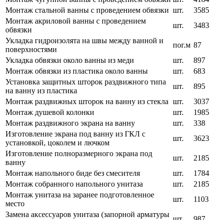
Монтаж стальной ванны с проведением обвязки
шт.
3585
Монтаж акриловой ванны с проведением
шт.
3483
обвязки
Укладка гидроизолята на швы между ванной и
пог.м
87
поверхностями
Укладка обвязки около ванны из меди
шт.
897
Монтаж обвязки из пластика около ванны
шт.
683
Установка защитных шторок раздвижного типа
шт.
895
на ванну из пластика
Монтаж раздвижных шторок на ванну из стекла
шт.
3037
Монтаж душевой колонки
шт.
1985
Монтаж раздвижного экрана на ванну
шт.
338
Изготовление экрана под ванну из ГКЛ с
шт.
3623
установкой, цоколем и лючком
Изготовление полноразмерного экрана под
шт.
2185
ванну
Монтаж напольного биде без смесителя
шт.
1784
Монтаж собранного напольного унитаза
шт.
2185
Монтаж унитаза на заранее подготовленное
шт.
1103
место
Замена аксессуаров унитаза (запорной арматуры
шт.
987