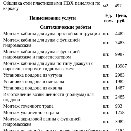
Обшивка стен пластиковыми ПВХ панелями по
м2
497
каркасу
Ед.
Цена,
Наименование услуги
изм.
руб.
Сантехнические работы
Монтаж кабины для душа простой конструкции
шт.
4485
Монтаж кабины для душа с функцией
шт.
7483
гидромассажа
Монтаж кабины для душа с функцией
шт.
9987
гидромассажа и парогенератором
Монтаж кабины для душа по типу джакузи с
шт.
13987
парогенератором и гидромассажем
Установка поддона из чугуна
шт.
2983
Установка поддона из металла
шт.
1985
Установка поддона из акрила
шт.
1487
Изготовление возвышенности (подиума) для
шт.
2485
поддона
Монтаж точечного трапа
шт.
933
Монтаж удлиненного трапа
шт.
1258
Монтаж акриловой ванны с функцией
шт.
3985
гидромассажа
Монтаж чугунной ванны с проведением обвязки
шт.
4184