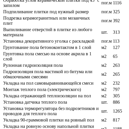
Обработка углов керамической плитки под 45° с
пог.м
1116
запилом
Подпиливание плитки под нужный размер
пог.м
325
Подрезка керамогранитных или мозаичных
пог.м
392
плит
Выпиливание отверстий в плитке из любого
шт.
313
материала
Установка декоративного уголка с раскладкой
пог.м
113
Грунтование пола бетоноконтактом в 1 слой
м2
127
Грунтовка пола смесью на основе акрила в 1
м2
65
слой
Рулонная гидроизоляция пола
м2
263
Гидроизоляция пола мастикой из битума или
м2
265
обмазочными смесями
Укладка на пол самовыравнивающейся смеси
м2
232
Монтаж теплого пола (электрического)
м2
797
Укладка отражающей теплоизоляции на пол
м2
305
Установка датчика теплого пола
шт.
886
Установка терморегулятора без подрозетников и
шт.
1265
проводов для теплого пола
Укладка 90-граммовой плитки на ровный пол
м2
817
Укладка на ровную основу напольной плитки
м2
1188