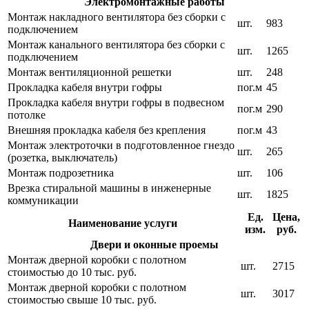
Электромонтажные работы
Монтаж накладного вентилятора без сборки с
шт.
983
подключением
Монтаж канального вентилятора без сборки с
шт.
1265
подключением
Монтаж вентиляционной решетки
шт.
248
Прокладка кабеля внутри гофры
пог.м
45
Прокладка кабеля внутри гофры в подвесном
пог.м
290
потолке
Внешняя прокладка кабеля без крепления
пог.м
43
Монтаж электроточки в подготовленное гнездо
шт.
265
(розетка, выключатель)
Монтаж подрозетника
шт.
106
Врезка стиральной машины в инженерные
шт.
1825
коммуникации
Ед.
Цена,
Наименование услуги
изм.
руб.
Двери и оконные проемы
Монтаж дверной коробки с полотном
шт.
2715
стоимостью до 10 тыс. руб.
Монтаж дверной коробки с полотном
шт.
3017
стоимостью свыше 10 тыс. руб.