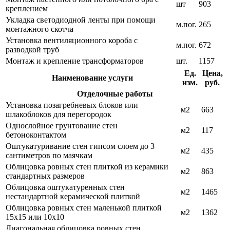
шт
903
креплением
Укладка светодиодной ленты при помощи
м.пог.
265
монтажного скотча
Установка вентиляционного короба с
м.пог.
672
разводкой труб
Монтаж и крепление трансформаторов
шт.
1157
Ед.
Цена,
Наименование услуги
изм.
руб.
Отделочные работы
Установка позагребневых блоков или
м2
663
шлакоблоков для перегородок
Однослойное грунтование стен
м2
117
бетоноконтактом
Оштукатуривание стен гипсом слоем до 3
м2
435
сантиметров по маячкам
Облицовка ровных стен плиткой из керамики
м2
863
стандартных размеров
Облицовка оштукатуренных стен
м2
1465
нестандартной керамической плиткой
Облицовка ровных стен маленькой плиткой
м2
1362
15х15 или 10х10
Диагональная облицовка ровных стен