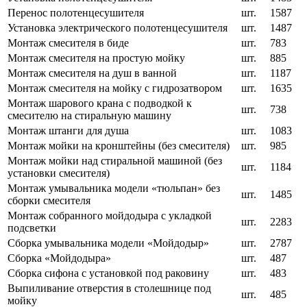
Перенос полотенцесушителя
шт.
1587
Установка электрического полотенцесушителя
шт.
1487
Монтаж смесителя в биде
шт.
783
Монтаж смесителя на простую мойку
шт.
885
Монтаж смесителя на душ в ванной
шт.
1187
Монтаж смесителя на мойку с гидрозатвором
шт.
1635
Монтаж шарового крана с подводкой к
шт.
738
смесителю на стиральную машину
Монтаж штанги для душа
шт.
1083
Монтаж мойки на кронштейны (без смесителя)
шт.
985
Монтаж мойки над стиральной машиной (без
шт.
1184
установки смесителя)
Монтаж умывальника модели «тюльпан» без
шт.
1485
сборки смесителя
Монтаж собранного мойдодыра с укладкой
шт.
2283
подсветки
Сборка умывальника модели «Мойдодыр»
шт.
2787
Сборка «Мойдодыра»
шт.
487
Сборка сифона с установкой под раковину
шт.
483
Выпиливание отверстия в столешнице под
шт.
485
мойку