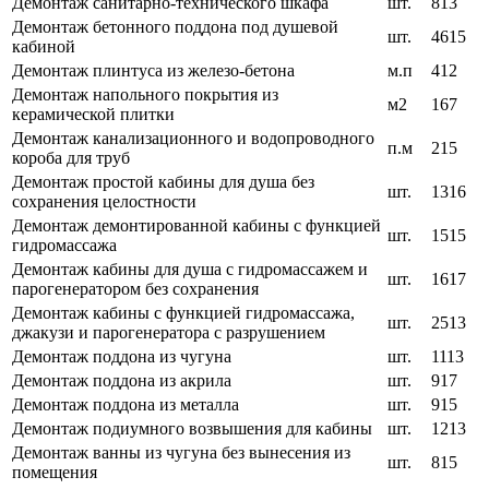
Демонтаж санитарно-технического шкафа
шт.
813
Демонтаж бетонного поддона под душевой
шт.
4615
кабиной
Демонтаж плинтуса из железо-бетона
м.п
412
Демонтаж напольного покрытия из
м2
167
керамической плитки
Демонтаж канализационного и водопроводного
п.м
215
короба для труб
Демонтаж простой кабины для душа без
шт.
1316
сохранения целостности
Демонтаж демонтированной кабины с функцией
шт.
1515
гидромассажа
Демонтаж кабины для душа с гидромассажем и
шт.
1617
парогенератором без сохранения
Демонтаж кабины с функцией гидромассажа,
шт.
2513
джакузи и парогенератора с разрушением
Демонтаж поддона из чугуна
шт.
1113
Демонтаж поддона из акрила
шт.
917
Демонтаж поддона из металла
шт.
915
Демонтаж подиумного возвышения для кабины
шт.
1213
Демонтаж ванны из чугуна без вынесения из
шт.
815
помещения