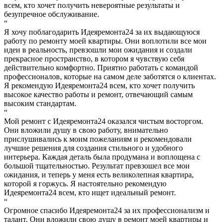
всем, кто хочет получить невероятные результаты и
безупречное обслуживание.
“
Я хочу поблагодарить Идеяремонта24 за их выдающуюся
работу по ремонту моей квартиры. Они воплотили все мои
идеи в реальность, превзошли мои ожидания и создали
прекрасное пространство, в котором я чувствую себя
действительно комфортно. Приятно работать с командой
профессионалов, которые на самом деле заботятся о клиентах.
Я рекомендую Идеяремонта24 всем, кто хочет получить
высокое качество работы и ремонт, отвечающий самым
высоким стандартам.
“
Мой ремонт с Идеяремонта24 оказался чистым восторгом.
Они вложили душу в свою работу, внимательно
прислушивались к моим пожеланиям и рекомендовали
лучшие решения для создания стильного и удобного
интерьера. Каждая деталь была продумана и воплощена с
большой тщательностью. Результат превзошел все мои
ожидания, и теперь у меня есть великолепная квартира,
которой я горжусь. Я настоятельно рекомендую
Идеяремонта24 всем, кто ищет идеальный ремонт.
“
Огромное спасибо Идеяремонта24 за их профессионализм и
талант. Они вложили свою душу в ремонт моей квартиры и