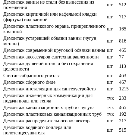
Демонтаж ванны из стали без вынесения из
шт.
512
помещения
Демонтаж кирпичной или кафельной кладки
шт.
717
(фартука) над ванной
Демонтаж пластикового экрана, прикрепленного
шт.
165
к ванной
Демонтаж устаревшей обвязки ванны (чугун,
шт.
816
металл)
Демонтаж современной круговой обвязки ванны
шт.
465
Демонтаж аксессуаров сантехнаправленности
шт.
77
Демонтаж душевой штанги без сохранения
шт.
113
целостности
Снятие собранного унитаза
шт.
463
Демонтаж сборного биде
шт.
467
Демонтаж инсталляции для сантехустройств
шт.
1215
Демонтаж инженерных коммуникаций для
тчк
233
подачи воды или тепла
Демонтаж канализационных труб из чугуна
тчк
465
Демонтаж пластиковых канализационных труб
тчк
192
Демонтаж распределительного коллектора
шт.
217
Демонтаж водяного бойлера или
шт.
515
полотенцесушителя