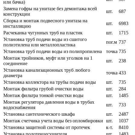
или бачка)
Замена гофры на унитазе без демонтажа всей
шт.
687
конструкции
Сборка и монтаж подвесного унитаза на
шт.
6983
инсталляцию
Расчеканка чугунных труб на пластик
шт.
1715
Установка труб подачи воды из сшитого
пог.м
737
полиэтилена или металлопластика
Установка труб подачи воды из полипропилена
точка
735
Монтаж тройников, муфт или уголков на 1
шт.
238
соединение
Установка канализационных труб любого
точка
433
диаметра
Установка коллектора на трубы подачи воды
шт.
735
Монтаж фильтра грубой очистки воды
шт.
284
Монтаж фильтра тонкой очистки воды
шт.
1485
Монтаж регулятора давления воды в трубах
шт.
733
водоснабжения
Установка сантехнического шкафа
шт.
2487
Монтаж счетчика учета воды без опломбировки
шт.
1037
Установка защитной системы от протечек
к-т.
8410
Установка полотенцесушителя
шт.
1483