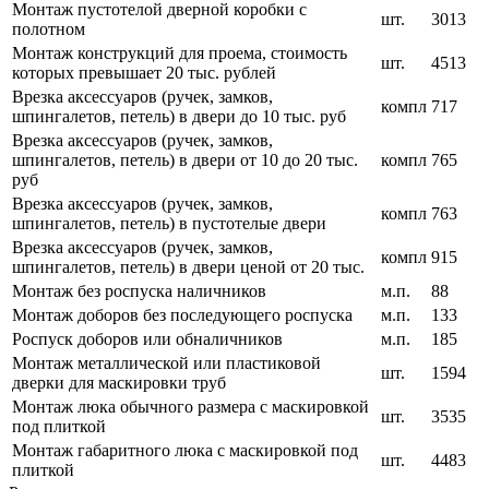
Монтаж пустотелой дверной коробки с
шт.
3013
полотном
Монтаж конструкций для проема, стоимость
шт.
4513
которых превышает 20 тыс. рублей
Врезка аксессуаров (ручек, замков,
компл
717
шпингалетов, петель) в двери до 10 тыс. руб
Врезка аксессуаров (ручек, замков,
шпингалетов, петель) в двери от 10 до 20 тыс.
компл
765
руб
Врезка аксессуаров (ручек, замков,
компл
763
шпингалетов, петель) в пустотелые двери
Врезка аксессуаров (ручек, замков,
компл
915
шпингалетов, петель) в двери ценой от 20 тыс.
Монтаж без роспуска наличников
м.п.
88
Монтаж доборов без последующего роспуска
м.п.
133
Роспуск доборов или обналичников
м.п.
185
Монтаж металлической или пластиковой
шт.
1594
дверки для маскировки труб
Монтаж люка обычного размера с маскировкой
шт.
3535
под плиткой
Монтаж габаритного люка с маскировкой под
шт.
4483
плиткой