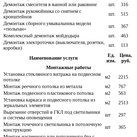
Демонтаж смесителя в ванной или раковине
шт.
316
Демонтаж рукомойника со снятием с
шт.
515
кронштейнов
Демонтаж сборного умывальника модели
шт.
367
«тюльпан»
Комплексный демонтаж мойдодыра
шт.
463
Демонтаж электроточки (выключателя, розетки,
шт.
113
коробки)
Ед.
Цена,
Наименование услуги
изм.
руб.
Монтажные работы
Установка стеклянного витража на подвесном
м2
2215
потолке
Монтаж реечного потолка из металла
м2
767
Монтаж подвесного пластикового потолка
м2
563
Установка каркаса и подвесного потолка из
м2
2513
зеркальных элементов
Вырезание отверстий в ГКЛ под светильники
шт
297
и системы оповещения
Монтаж точечного светильника в потолочную
шт
365
конструкцию
Монтаж настенного или потолочного бра с