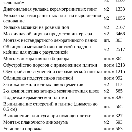
«елочкой»
Диагональная укладка керамогранитных плит
м2
1333
Укладка керамогранитных плит на выровненное
м2
1055
основание
Укладка мозаики на ровный пол
м2
2167
Мозаичная облицовка предметов интерьера
м2
3468
Монтаж нестандартного декоративного панно
шт.
363
Облицовка мозаикой или плиткой поддона
м2
2517
кабины для душа с разуклонкой
Монтаж декоративного бордюра
пог.м
365
Обустройство порогов с применением плитки
пог.м
1213
Обустройство ступеней из керамической плитки
пог.м
1215
Облицовка подступенков плиткой
пог.м
992
Затирка межплиточных швов цементов
м2
117
2-х компонентная затирка межплиточных швов
м2
565
Подрезка керамической плитки
пог.м
326
Выпиливание отверстий в плитке (диаметр до
шт.
565
0,5 см)
Выполнение плинтуса при помощи плитки
пог.м
327
Монтаж планочного линолеума
м2
593
Установка порожка
пог.м
563